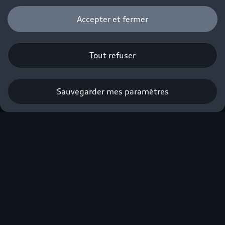
Accepter et fermer
Tout refuser
Sauvegarder mes paramètres
Nouvelle Audi Q3 e-
hybrid
À partir de 490€/mois avec apport⁽¹⁾.